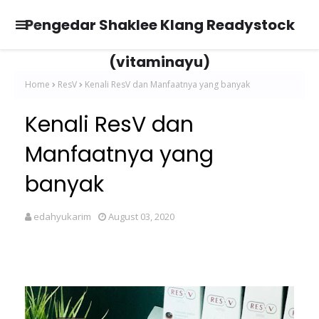
Pengedar Shaklee Klang Readystock
(vitaminayu)
Home
ResV
Kenali ResV dan Manfaatnya yang banyak
Kenali ResV dan
Manfaatnya yang
banyak
edahyukarim
August 03, 2020