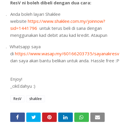
ResV ni boleh dibeli dengan dua cara:
1.
Anda boleh layari Shaklee
website
https://www.shaklee.com.my/joinnow?
sid=1441796
u
ntuk terus beli di sana dengan
menggunakan kad debit atau kad kredit. At
aupun
2.
Whatsapp saya
di
https://www.wasap.my/60166203735/sayanakresv
dan saya akan bantu belikan untuk anda. Hassle free :P
Enjoy!
_cikEdahyu :)
ResV
shaklee