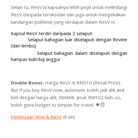
Selain tu, ResV ni kapsulnya lebih pejal untuk melindungi
ResV daripada teroksidan dan juga untuk mengekalkan
kandungan polifenol yang terdapat dalam ResV ni.
Kapsul ResV terdiri daripada 2 selaput.
Selaput bahagian luar diselaputi dengan Bovine
·
(dari lembu)
Selaput bahagian dalam diselaputi dengan
·
hampas kulit/biji anggur
Double Bonus:
Harga ResV ni RM510 (Retail Price).
But if you buy ResV now, automatic boleh jadi ahli and
beli dengan harga ahli, RM408. Jimat RM102 beb..so,
boleh guna budget tu simpan for travel. 💗😇
Perbezaan Vivix & ResV
di sini.