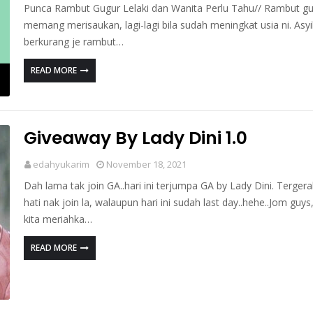
Punca Rambut Gugur Lelaki dan Wanita Perlu Tahu// Rambut g
memang merisaukan, lagi-lagi bila sudah meningkat usia ni. Asyi
berkurang je rambut…
READ MORE
Giveaway By Lady Dini 1.0
edahyukarim
November 18, 2021
Dah lama tak join GA..hari ini terjumpa GA by Lady Dini. Tergera
hati nak join la, walaupun hari ini sudah last day..hehe..Jom guys
kita meriahka…
READ MORE