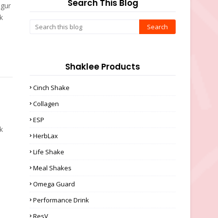
Search This Blog
ugur
k
Shaklee Products
Cinch Shake
Collagen
ESP
k
HerbLax
,
Life Shake
Meal Shakes
Omega Guard
Performance Drink
ResV