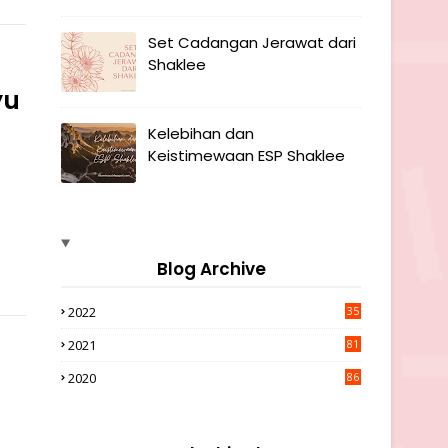
Set Cadangan Jerawat dari
Shaklee
yu
Kelebihan dan
Keistimewaan ESP Shaklee
Blog Archive
2022
35
2021
81
2020
86