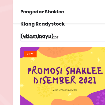
Pengedar Shaklee
Klang Readystock
(vitaminayu)
Showing posts from 2021
2021