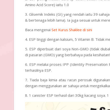
Amino Acid Score) iaitu 1.0
3. Glisemik Indeks (GI)
yang rendah iaitu 39 sahaj
& bertenaga lebih lama). Ia juga sesuai untuk me
Baca mengenai
Set Kurus Shaklee di sini
4. ESP tinggi dengan
kalsium, 5 Vitamin B.
Tidak me
5. ESP diperbuat dari soya
Non-GMO
(tidak diub
di pasaran (GMO) yang berbahaya pada kesihatan!
6. ESP melalui proses
IPP (Identity Preservation
terhasilnya ESP.
7. Tiada baja kimia atau racun perosak digunak
dengan menggunakan air sahaja untuk mengekalk
8. 1 canister ESP terhasil dari
30kg
kacang soya. 1