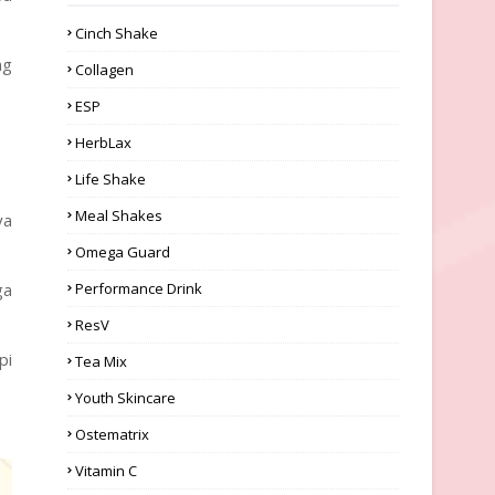
Cinch Shake
ng
Collagen
ESP
HerbLax
Life Shake
Meal Shakes
ya
Omega Guard
ga
Performance Drink
ResV
pi
Tea Mix
Youth Skincare
Ostematrix
Vitamin C