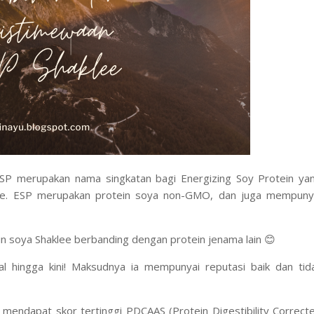
SP merupakan nama singkatan bagi Energizing Soy Protein ya
lee. ESP merupakan protein soya non-GMO, dan juga mempuny
in soya Shaklee berbanding dengan protein jenama lain
😊
ual hingga kini! Maksudnya ia mempunyai
reputasi baik
dan
tid
 mendapat skor tertinggi PDCAAS (Protein Digestibility Correct