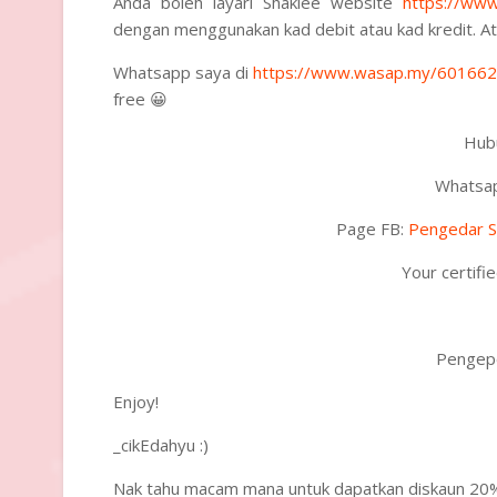
Anda boleh layari Shaklee website
https://ww
dengan menggunakan kad debit atau kad kredit. A
Whatsapp saya di
https://www.wasap.my/60166
free 😀
Hubu
Whatsa
Page FB:
Pengedar S
Your certifi
Pengepo
Enjoy!
_cikEdahyu :)
Nak tahu macam mana untuk dapatkan diskaun 20% 