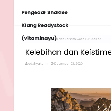
Pengedar Shaklee
Klang Readystock
(vitaminayu)
Home
ESP
Kelebihan dan Keistimewaan ESP Shaklee
Kelebihan dan Keistim
edahyukarim
December 03, 2020