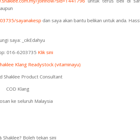
w.shaklee.com.my/joinnow?sid=1441796
untuk terus beli di sa
taupun
203735/sayanakesp
dan saya akan bantu belikan untuk anda. Hass
ngi saya: _cikEdahyu
pp: 016-6203735
Klik sini
haklee Klang Readystock (vitaminayu)
ed Shaklee Product Consultant
COD Klang
san ke seluruh Malaysia
Shaklee? Boleh tekan sini