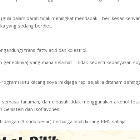
a (gula dalam darah tidak meningkat mendadak – beri kesan kenya
reka yang sedang berdiet.
ngandungi trans-fatty acid dan kolestrol.
ah genetiknya) yang mana
selamat
– tidak seperti kebanyakan so
 Program)
iaitu kacang soya ini
dijaga rapi
sejak ia ditanam sehing
an semasa tanaman, dan dibasuh tidak menggunakan alkohol teta
an
Genistein
dan
Isoflavones.
 hidangan (3 sudu besar) berharga lebih kurang
RM5
sahaja!