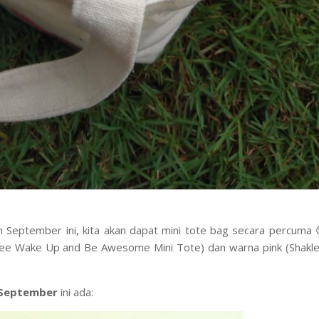
 September ini, kita akan dapat mini tote bag secara percuma
aklee Wake Up and Be Awesome Mini Tote) dan warna pink (Shakl
 September
ini ada: