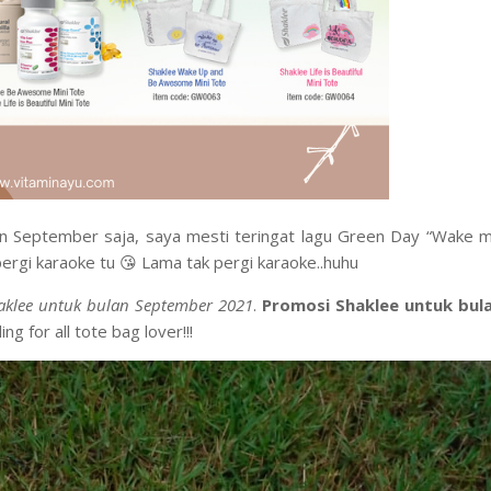
an September saja, saya mesti teringat lagu Green Day “Wake 
pergi karaoke tu 😘
Lama tak pergi karaoke..huhu
aklee untuk bulan September 2021
.
Promosi Shaklee untuk bul
g for all tote bag lover!!!