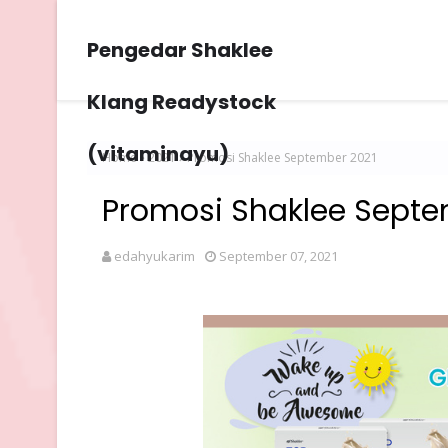
Pengedar Shaklee
Klang Readystock
(vitaminayu)
Home
2021
Promosi Shaklee September 2021
Promosi Shaklee Septe
edahyukarim
September 07, 2021