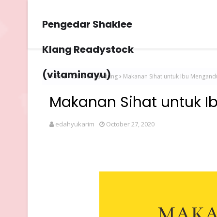
Pengedar Shaklee
Klang Readystock
(vitaminayu)
Home
Ibu Mengandung
Makanan Sihat untuk Ibu Mengan
Makanan Sihat untuk 
edahyukarim
October 27, 2020