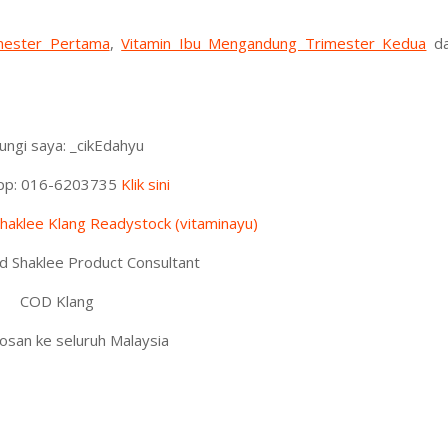
mester Pertama
,
Vitamin Ibu Mengandung Trimester Kedua
d
ngi saya: _cikEdahyu
pp: 016-6203735
Klik sini
haklee Klang Readystock (vitaminayu)
ed Shaklee Product Consultant
COD Klang
san ke seluruh Malaysia