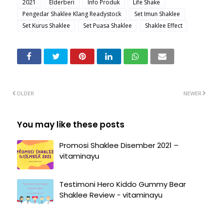
2021
Elderberi
Info Produk
Life Shake
Pengedar Shaklee Klang Readystock
Set Imun Shaklee
Set Kurus Shaklee
Set Puasa Shaklee
Shaklee Effect
OLDER
NEWER
You may like these posts
Promosi Shaklee Disember 2021 –
vitaminayu
Testimoni Hero Kiddo Gummy Bear
Shaklee Review - vitaminayu