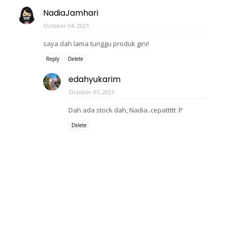
NadiaJamhari
October 04, 2021
saya dah lama tunggu produk gini!
Reply
Delete
edahyukarim
October 05, 2021
Dah ada stock dah, Nadia..cepattttt :P
Delete