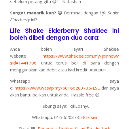
sebelum petang gitu 😋” - Natashah
Sangat menarik kan?
😊
Berminat dengan
Life Shake
Elderberry
ini?
Life Shake Elderberry Shaklee ini
boleh dibeli dengan dua cara:
Anda boleh layari Shaklee
website
https://www.shaklee.com.my/joinnow?
sid=1441796
untuk terus beli di sana dengan
menggunakan kad debit atau kad kredit. Ataupun
Whatsapp saya
di
https://www.wasap.my/60166203735/LSE
dan saya
akan bantu belikan untuk anda. Hassle free
😊
Hubungi saya: _cikEdahyu
Whatsapp: 016-6203735
Klik sini
Page FB:
Pengedar Shaklee Klang Readystock