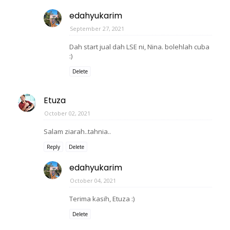
edahyukarim
September 27, 2021
Dah start jual dah LSE ni, Nina. bolehlah cuba
:)
Delete
Etuza
October 02, 2021
Salam ziarah..tahnia..
Reply
Delete
edahyukarim
October 04, 2021
Terima kasih, Etuza :)
Delete