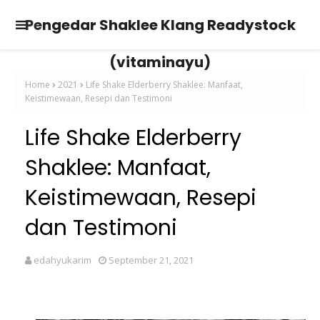
Pengedar Shaklee Klang Readystock
(vitaminayu)
Home
2021
Life Shake Elderberry Shaklee: Manfaat,
Keistimewaan, Resepi dan Testimoni
Life Shake Elderberry
Shaklee: Manfaat,
Keistimewaan, Resepi
dan Testimoni
edahyukarim
September 21, 2021