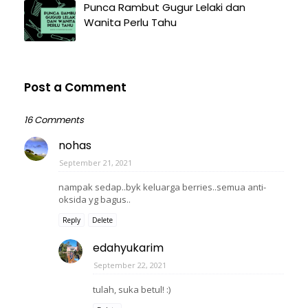
Punca Rambut Gugur Lelaki dan
Wanita Perlu Tahu
Post a Comment
16 Comments
nohas
September 21, 2021
nampak sedap..byk keluarga berries..semua anti-
oksida yg bagus..
Reply
Delete
edahyukarim
September 22, 2021
tulah, suka betul! :)