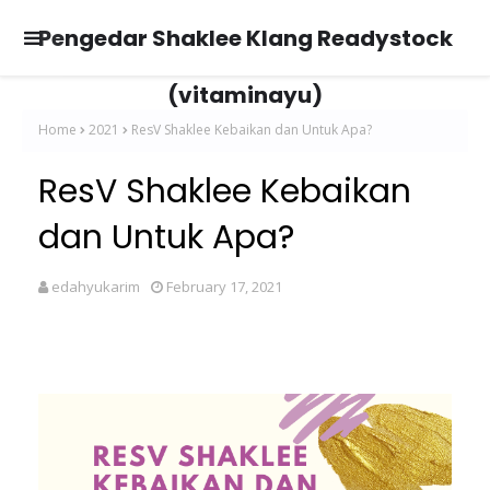
Pengedar Shaklee Klang Readystock
(vitaminayu)
Home
2021
ResV Shaklee Kebaikan dan Untuk Apa?
ResV Shaklee Kebaikan
dan Untuk Apa?
edahyukarim
February 17, 2021