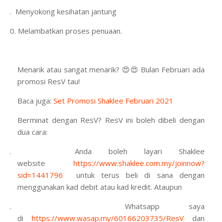
9.
Menyokong kesihatan jantung
10.
Melambatkan proses penuaan.
Menarik atau sangat menarik? 😍😍 Bulan Februari ada
promosi ResV tau!
Baca juga:
Set Promosi Shaklee Februari 2021
Berminat dengan ResV? ResV ini boleh dibeli dengan
dua cara:
1.
Anda boleh layari Shaklee
website
https://www.shaklee.com.my/joinnow?
sid=1441796
untuk terus beli di sana dengan
menggunakan kad debit atau kad kredit. Ataupun
2.
Whatsapp saya
di
https://www.wasap.my/60166203735/ResV
dan