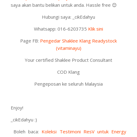
saya akan bantu belikan untuk anda. Hassle free
😊
Hubungi saya: _cikEdahyu
Whatsapp: 016-6203735
Klik sini
Page FB:
Pengedar Shaklee Klang Readystock
(vitaminayu)
Your certified Shaklee Product Consultant
COD Klang
Pengeposan ke seluruh Malaysia
Enjoy!
_cikEdahyu :)
Boleh baca:
Koleksi Testimoni ResV untuk Energy