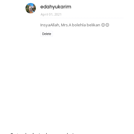
edahyukarim
April 01, 2021
InsyaAllah, Mrs.A bolehla belikan 😊😊
Delete