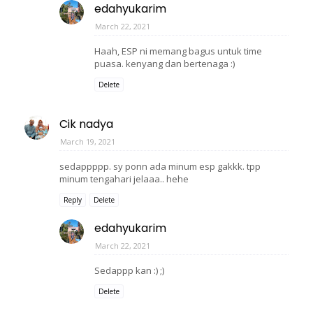
edahyukarim
March 22, 2021
Haah, ESP ni memang bagus untuk time
puasa. kenyang dan bertenaga :)
Delete
Cik nadya
March 19, 2021
sedappppp. sy ponn ada minum esp gakkk. tpp
minum tengahari jelaaa.. hehe
Reply
Delete
edahyukarim
March 22, 2021
Sedappp kan :) ;)
Delete