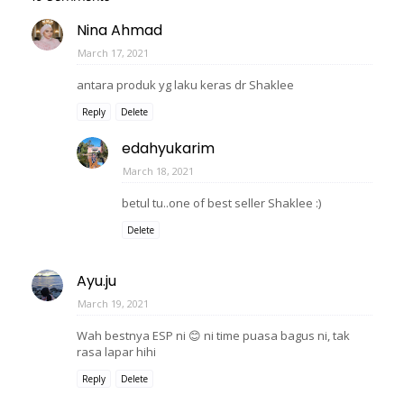
Nina Ahmad
March 17, 2021
antara produk yg laku keras dr Shaklee
Reply
Delete
edahyukarim
March 18, 2021
betul tu..one of best seller Shaklee :)
Delete
Ayu.ju
March 19, 2021
Wah bestnya ESP ni 😊 ni time puasa bagus ni, tak
rasa lapar hihi
Reply
Delete