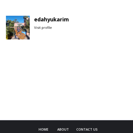
edahyukarim
Visit profile
HOME
ABOUT
CONTACT US