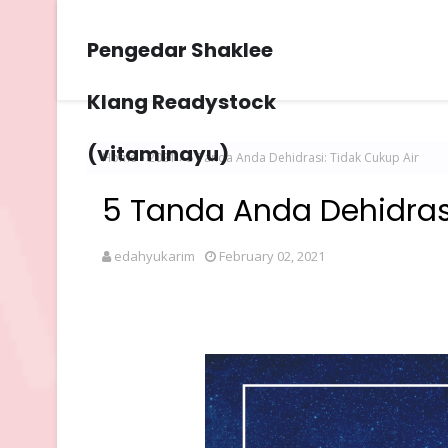
Pengedar Shaklee
Klang Readystock
(vitaminayu)
Home
2021
5 Tanda Anda Dehidrasi: Tidak Cukup Air
5 Tanda Anda Dehidrasi
edahyukarim
February 02, 2021