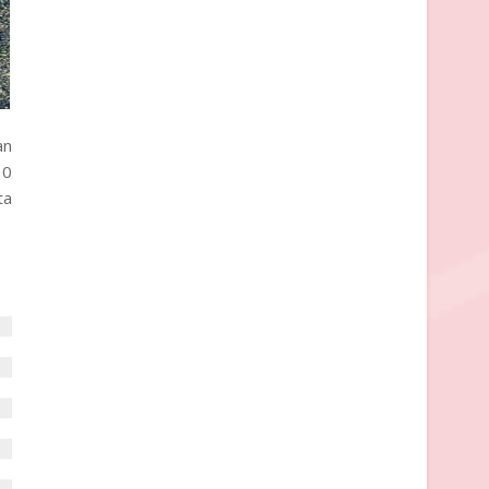
an
30
ta