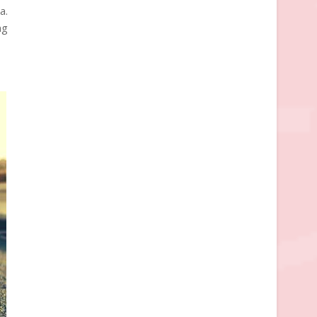
a.
ng